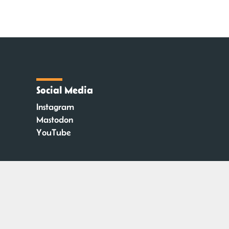
Social Media
Instagram
Mastodon
YouTube
n Stüber & Robin Thier | Designkonzept: Tanja Steinmeyer | © seitenwaelzer seit 2018