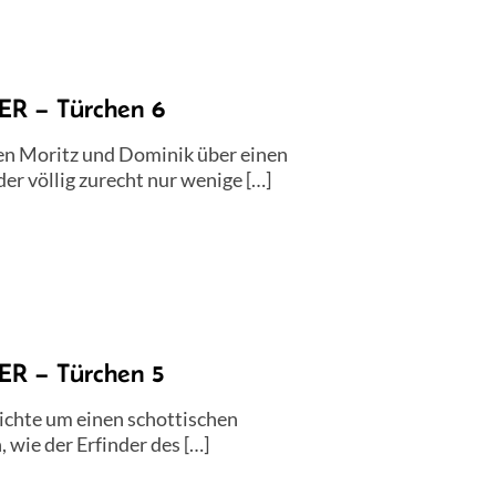
 – Türchen 6
en Moritz und Dominik über einen
er völlig zurecht nur wenige […]
 – Türchen 5
ichte um einen schottischen
wie der Erfinder des […]