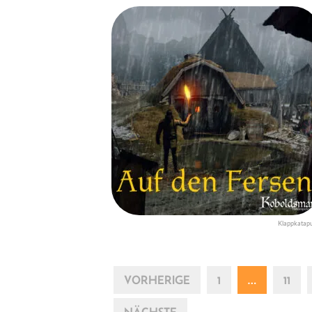
Klappkatapu
VORHERIGE
1
…
11