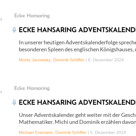
Ecke Hansaring
LE
ECKE HANSARING ADVENTSKALENDER
In unserer heutigen Adventskalenderfolge sprech
besonderen Spleen des englischen Königshauses, d
Moritz Janowsky
,
Dominik Schiffer
|
6. Dezember 2024
Ecke Hansaring
LE
ECKE HANSARING ADVENTSKALENDER
Unser Adventskalender geht weiter mit der Gesch
Mathematiker. Michi und Dominik erzählen davon, 
Michael Cremann
,
Dominik Schiffer
|
5. Dezember 2024