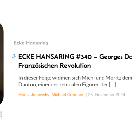
Ecke Hansaring
ECKE HANSARING #340 – Georges Dant
Französischen Revolution
In dieser Folge widmen sich Michi und Moritz de
Danton, einer der zentralen Figuren der […]
Moritz Janowsky
,
Michael Cremann
|
25. November 2024
ce
4)
C0