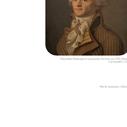
Maximilien Robespierre (anonymes Porträt, um 1793, Mus
Carnavalet) | C
Moritz Janowsky | DAL