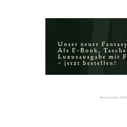
Moritz Janowsky | DAL