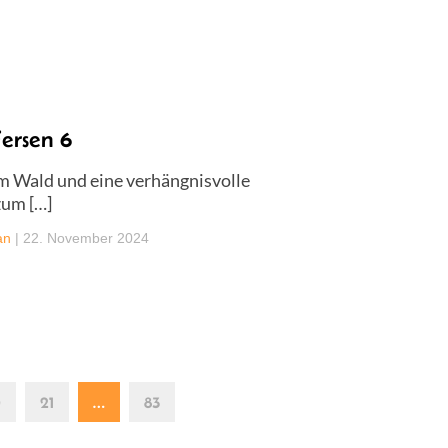
ersen 6
im Wald und eine verhängnisvolle
zum […]
an
|
22. November 2024
0
21
…
83