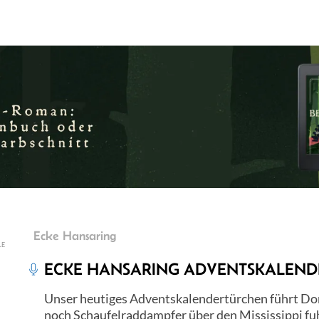
Ecke Hansaring
LE
ECKE HANSARING ADVENTSKALENDER
Unser heutiges Adventskalendertürchen führt Domi
noch Schaufelraddampfer über den Mississippi fu