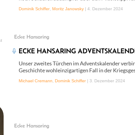
Dominik Schiffer
,
Moritz Janowsky
|
4. Dezember 2024
Ecke Hansaring
LE
ECKE HANSARING ADVENTSKALENDER
Unser zweites Türchen im Adventskalender verbirg
Geschichte wohleinzigartigen Fall in der Kriegsge
Michael Cremann
,
Dominik Schiffer
|
3. Dezember 2024
Ecke Hansaring