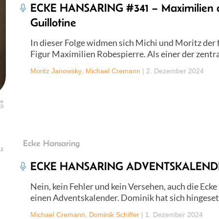
ECKE HANSARING #341 – Maximilien d
Guillotine
In dieser Folge widmen sich Michi und Moritz der
Figur Maximilien Robespierre. Als einer der zentr
Moritz Janowsky
,
Michael Cremann
|
2. Dezember 2024
ée
C0
Ecke Hansaring
LE
ECKE HANSARING ADVENTSKALENDER
Nein, kein Fehler und kein Versehen, auch die Ecke
einen Adventskalender. Dominik hat sich hingeset
Michael Cremann
,
Dominik Schiffer
|
1. Dezember 2024