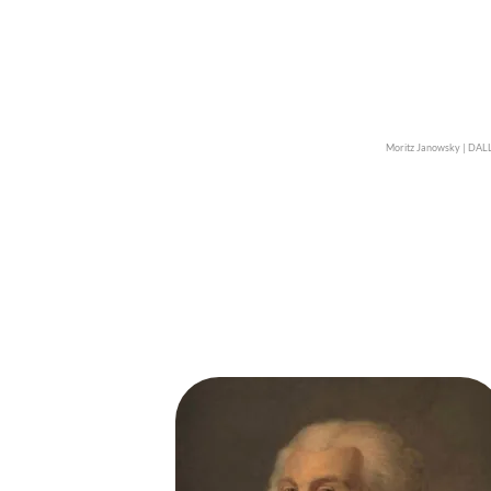
Moritz Janowsky | DAL