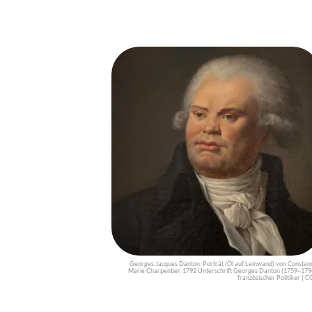
Georges Jacques Danton: Porträt (Öl auf Leinwand) von Constan
Marie Charpentier, 1792 Unterschrift Georges Danton (1759–179
französischer Politiker | C