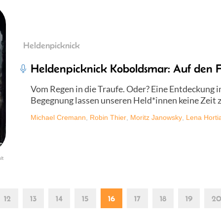
Heldenpicknick
Heldenpicknick Koboldsmar: Auf den F
Vom Regen in die Traufe. Oder? Eine Entdeckung 
Begegnung lassen unseren Held*innen keine Zeit 
Michael Cremann
,
Robin Thier
,
Moritz Janowsky
,
Lena Horti
lt
12
13
14
15
16
17
18
19
2