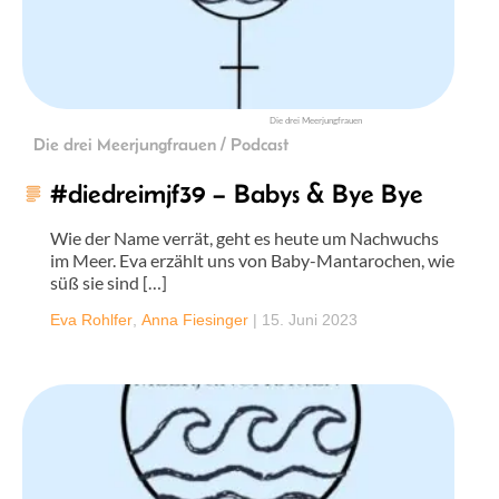
Die drei Meerjungfrauen
Die drei Meerjungfrauen / Podcast
#diedreimjf39 – Babys & Bye Bye
Wie der Name verrät, geht es heute um Nachwuchs
im Meer. Eva erzählt uns von Baby-Mantarochen, wie
süß sie sind […]
Eva Rohlfer
,
Anna Fiesinger
|
15. Juni 2023