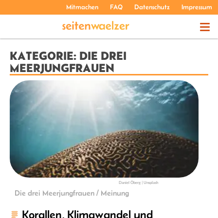
Mitmachen
FAQ
Datenschutz
Impressum
THEMEN
KATEGORIE: DIE DREI
MEERJUNGFRAUEN
PODCASTS
ÜBER UNS
Daniel Öberg | Unsplash
Die drei Meerjungfrauen / Meinung
Korallen, Klimawandel und