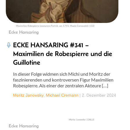
Maximilien Robespierre (anonymes Porträt, um 1793, Musée Carnavalet) | CC0
Ecke Hansaring
ECKE HANSARING #341 –
Maximilien de Robespierre und die
Guillotine
In dieser Folge widmen sich Michi und Moritz der
faszinierenden und kontroversen Figur Maximilien
Robespierre. Als einer der zentralen Akteure […]
Moritz Janowsky
,
Michael Cremann
|
2. Dezember 2024
Moritz Janowsky | DALLE
Ecke Hansaring