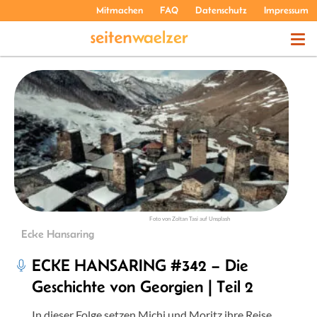
Mitmachen
FAQ
Datenschutz
Impressum
THEMEN
PODCASTS
ÜBER UNS
Foto von Zoltan Tasi auf Unsplash
Ecke Hansaring
ECKE HANSARING #342 – Die
Geschichte von Georgien | Teil 2
In dieser Folge setzen Michi und Moritz ihre Reise