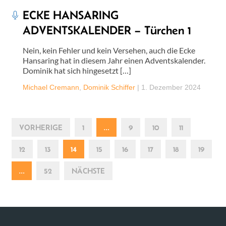
ECKE HANSARING
ADVENTSKALENDER – Türchen 1
Nein, kein Fehler und kein Versehen, auch die Ecke
Hansaring hat in diesem Jahr einen Adventskalender.
Dominik hat sich hingesetzt […]
Michael Cremann
,
Dominik Schiffer
|
1. Dezember 2024
VORHERIGE
1
…
9
10
11
12
13
14
15
16
17
18
19
…
52
NÄCHSTE