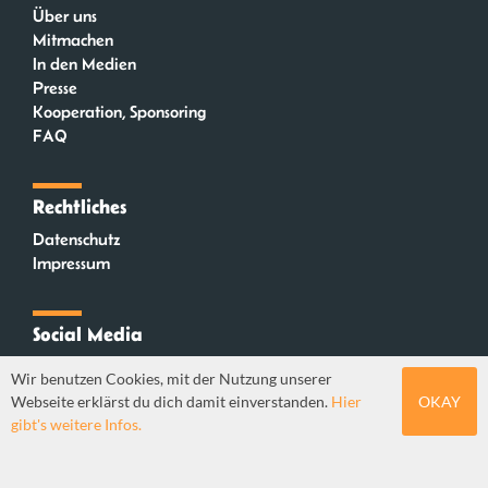
Über uns
Mitmachen
In den Medien
Presse
Kooperation, Sponsoring
FAQ
Rechtliches
Datenschutz
Impressum
Social Media
Instagram
Wir benutzen Cookies, mit der Nutzung unserer
Mastodon
Webseite erklärst du dich damit einverstanden.
Hier
OKAY
YouTube
gibt's weitere Infos.
Webdesign: Sebastian Stüber & Robin Thier | Designkonzept: Tanja Steinmeyer |
© seitenwaelzer seit 2018