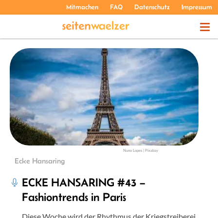
Mitmachen
FAQ
Datenschutz
Impressum
THEMEN
PODCASTS
ÜBER UNS
Nuno Lopes | Pixabay
Ecke Hansaring
ECKE HANSARING #43 –
Fashiontrends in Paris
Diese Woche wird der Rhythmus der Kriegstreiberei