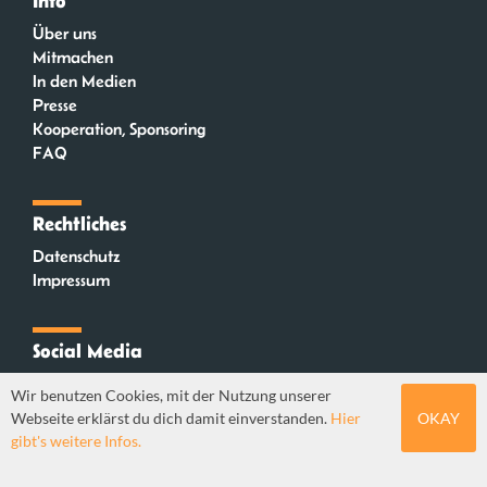
Info
Über uns
Mitmachen
In den Medien
Presse
Kooperation, Sponsoring
FAQ
Rechtliches
Datenschutz
Impressum
Social Media
Instagram
Wir benutzen Cookies, mit der Nutzung unserer
Mastodon
Webseite erklärst du dich damit einverstanden.
Hier
OKAY
YouTube
gibt's weitere Infos.
Webdesign: Sebastian Stüber & Robin Thier | Designkonzept: Tanja Steinmeyer |
© seitenwaelzer seit 2018