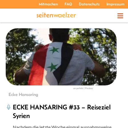
Mitmachen
FAQ
Datenschutz
Impressum
THEMEN
PODCASTS
ÜBER UNS
un-perfekt | Pixabay
Ecke Hansaring
ECKE HANSARING #33 – Reiseziel
Syrien
Nachdem die letzte Woche einmal ausnahmsweise