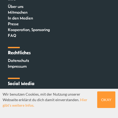
Über uns
Mitmachen
In den Medien
Presse
Kooperation, Sponsoring
FAQ
Rechtliches
Datenschutz
Impressum
Social Media
Instagram
Wir benutzen Cookies, mit der Nutzung unserer
Mastodon
Webseite erklärst du dich damit einverstanden.
Hier
OKAY
YouTube
gibt's weitere Infos.
Webdesign: Sebastian Stüber & Robin Thier | Designkonzept: Tanja Steinmeyer |
© seitenwaelzer seit 2018