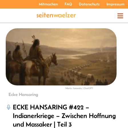
Mitmachen
FAQ
Datenschutz
Impressum
THEMEN
PODCASTS
ÜBER UNS
Moritz Janowsky | ChatGPT
Ecke Hansaring
ECKE HANSARING #422 –
Indianerkriege – Zwischen Hoffnung
und Massaker | Teil 3