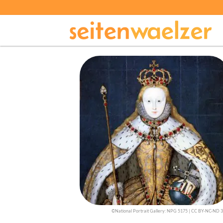
©National Portrait Gallery: NPG 5175 | CC BY-NC-ND 3