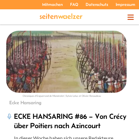
Mitmachen
FAQ
Datenschutz
Impressum
THEMEN
PODCASTS
ÜBER UNS
Chroniques d’Enguerrand de Monstrelet | Sylvie Leluc et Olivier Renaudeau
Ecke Hansaring
ECKE HANSARING #86 – Von Crécy
über Poitiers nach Azincourt
In dieser Woche haben sich unsere Redakteure