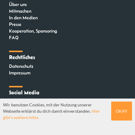
Über uns
Mitmachen
In den Medien
Presse
Kooperation, Sponsoring
FAQ
Rechtliches
Datenschutz
Impressum
Social Media
Instagram
Wir benutzen Cookies, mit der Nutzung unserer
Mastodon
Webseite erklärst du dich damit einverstanden.
Hier
OKAY
YouTube
gibt's weitere Infos.
Webdesign: Sebastian Stüber & Robin Thier | Designkonzept: Tanja Steinmeyer |
© seitenwaelzer seit 2018