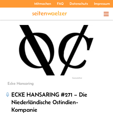
Mitmachen
FAQ
Datenschutz
Impressum
THEMEN
PODCASTS
ÜBER UNS
Gemeinfrei
Ecke Hansaring
ECKE HANSARING #271 – Die
Niederländische Ostindien-
Kompanie