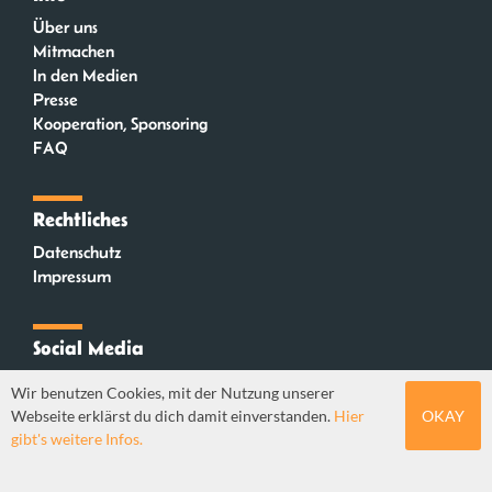
Über uns
Mitmachen
In den Medien
Presse
Kooperation, Sponsoring
FAQ
Rechtliches
Datenschutz
Impressum
Social Media
Instagram
Wir benutzen Cookies, mit der Nutzung unserer
Mastodon
Webseite erklärst du dich damit einverstanden.
Hier
OKAY
YouTube
gibt's weitere Infos.
Webdesign: Sebastian Stüber & Robin Thier | Designkonzept: Tanja Steinmeyer |
© seitenwaelzer seit 2018