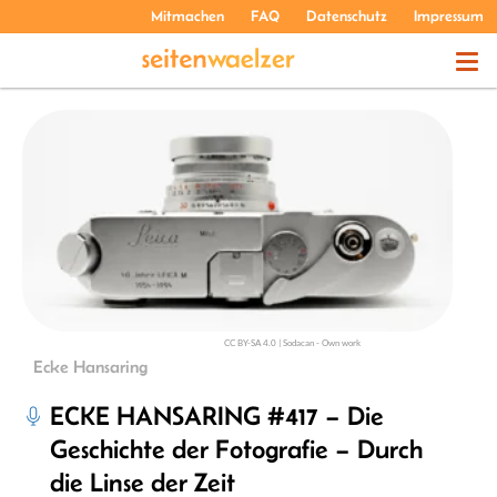
Mitmachen
FAQ
Datenschutz
Impressum
THEMEN
PODCASTS
ÜBER UNS
CC BY-SA 4.0 | Sodacan - Own work
Ecke Hansaring
ECKE HANSARING #417 – Die
Geschichte der Fotografie – Durch
die Linse der Zeit