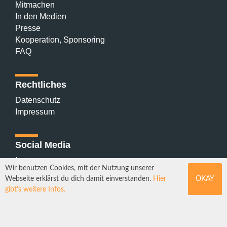
Mitmachen
In den Medien
Presse
Kooperation, Sponsoring
FAQ
Rechtliches
Datenschutz
Impressum
Social Media
Instagram
Wir benutzen Cookies, mit der Nutzung unserer
Mastodon
Webseite erklärst du dich damit einverstanden.
Hier
OKAY
YouTube
gibt's weitere Infos.
Webdesign: Sebastian Stüber & Robin Thier | Designkonzept: Tanja
Steinmeyer | © seitenwaelzer seit 2018