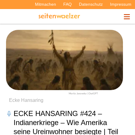
Mitmachen
FAQ
Datenschutz
Impressum
THEMEN
PODCASTS
ÜBER UNS
Moritz Janowsky | ChatGPT
Ecke Hansaring
ECKE HANSARING #424 –
Indianerkriege – Wie Amerika
seine Ureinwohner besiegte | Teil