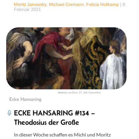
Moritz Janowsky
,
Michael Cremann
,
Felicia Holtkamp
|
8.
Februar 2021
Anthonis van Dyck, 17. Jhd | Gemeinfrei
Ecke Hansaring
ECKE HANSARING #134 –
Theodosius der Große
In dieser Woche schaffen es Michi und Moritz