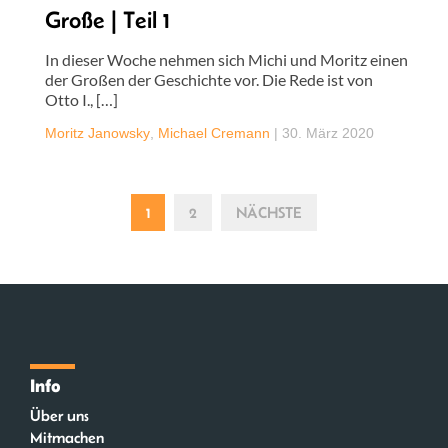
Große | Teil 1
In dieser Woche nehmen sich Michi und Moritz einen
der Großen der Geschichte vor. Die Rede ist von
Otto I., […]
Moritz Janowsky
,
Michael Cremann
|
30. März 2020
1
2
NÄCHSTE
Info
Über uns
Mitmachen