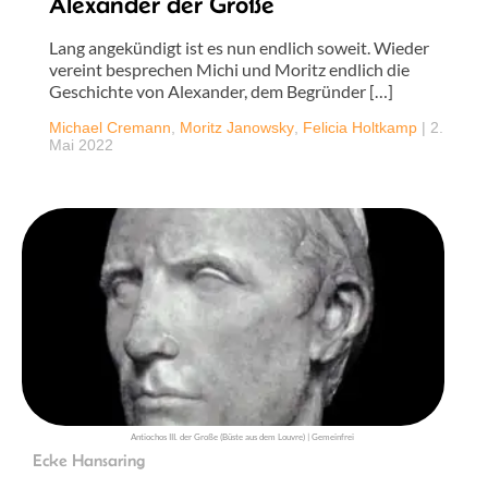
Alexander der Große
Lang angekündigt ist es nun endlich soweit. Wieder
vereint besprechen Michi und Moritz endlich die
Geschichte von Alexander, dem Begründer […]
Michael Cremann
,
Moritz Janowsky
,
Felicia Holtkamp
|
2.
Mai 2022
Antiochos III. der Große (Büste aus dem Louvre) | Gemeinfrei
Ecke Hansaring