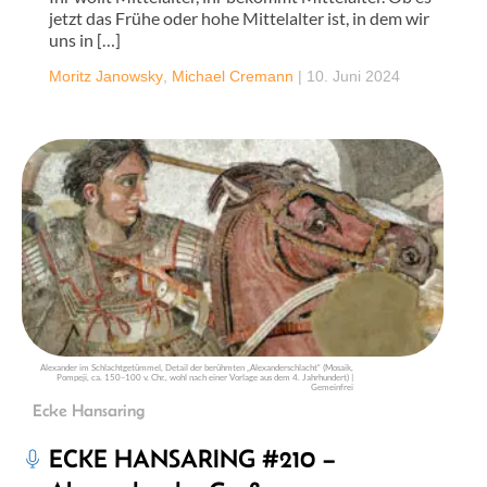
jetzt das Frühe oder hohe Mittelalter ist, in dem wir
uns in […]
Moritz Janowsky
,
Michael Cremann
|
10. Juni 2024
Alexander im Schlachtgetümmel, Detail der berühmten „Alexanderschlacht“ (Mosaik,
Pompeji, ca. 150–100 v. Chr., wohl nach einer Vorlage aus dem 4. Jahrhundert) |
Gemeinfrei
Ecke Hansaring
ECKE HANSARING #210 –