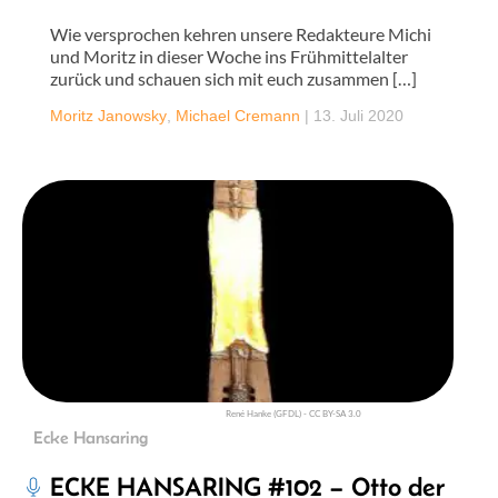
Wie versprochen kehren unsere Redakteure Michi
und Moritz in dieser Woche ins Frühmittelalter
zurück und schauen sich mit euch zusammen […]
Moritz Janowsky
,
Michael Cremann
|
13. Juli 2020
René Hanke (GFDL) - CC BY-SA 3.0
Ecke Hansaring
ECKE HANSARING #102 – Otto der