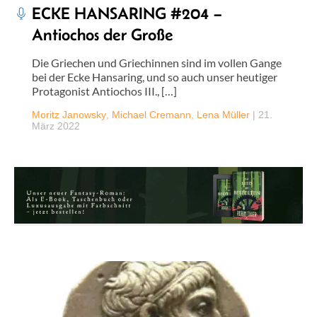
ECKE HANSARING #204 –
Antiochos der Große
Die Griechen und Griechinnen sind im vollen Gange
bei der Ecke Hansaring, und so auch unser heutiger
Protagonist Antiochos III., […]
Moritz Janowsky
,
Michael Cremann
,
Lena Müller
|
21.
März 2022