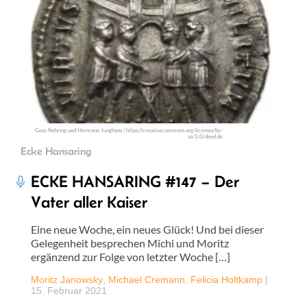
Gesa Nehring und Hermann Junghans | https://creativecommons.org/licenses/by-
sa/3.0/deed.de
Ecke Hansaring
ECKE HANSARING #147 – Der
Vater aller Kaiser
Eine neue Woche, ein neues Glück! Und bei dieser
Gelegenheit besprechen Michi und Moritz
ergänzend zur Folge von letzter Woche […]
Moritz Janowsky
,
Michael Cremann
,
Felicia Holtkamp
|
15. Februar 2021