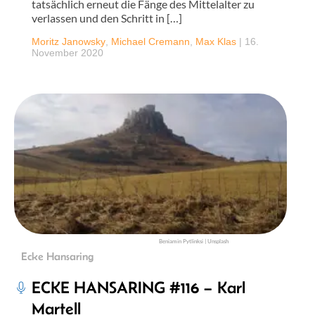
tatsächlich erneut die Fänge des Mittelalter zu
verlassen und den Schritt in […]
Moritz Janowsky
,
Michael Cremann
,
Max Klas
|
16.
November 2020
Beniamin Pytlinksi | Unsplash
Ecke Hansaring
ECKE HANSARING #116 – Karl
Martell