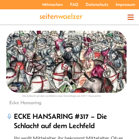
Mitmachen
FAQ
Datenschutz
Impressum
THEMEN
PODCASTS
ÜBER UNS
Die Schlacht auf dem Lechfeld in einer Darstellung von 1457 | Gemeinfrei
Ecke Hansaring
ECKE HANSARING #317 – Die
Schlacht auf dem Lechfeld
Ihr wollt Mittelalter, ihr bekommt Mittelalter. Ob es