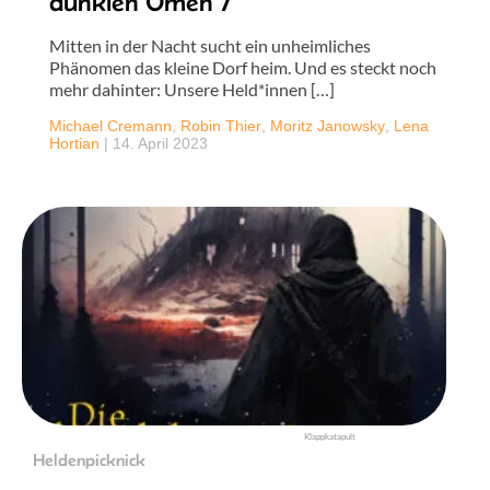
dunklen Omen 7
Mitten in der Nacht sucht ein unheimliches
Phänomen das kleine Dorf heim. Und es steckt noch
mehr dahinter: Unsere Held*innen […]
Michael Cremann
,
Robin Thier
,
Moritz Janowsky
,
Lena
Hortian
|
14. April 2023
Klappkatapult
Heldenpicknick