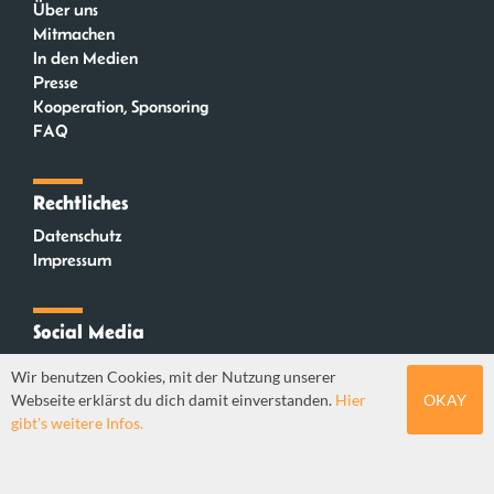
Über uns
Mitmachen
In den Medien
Presse
Kooperation, Sponsoring
FAQ
Rechtliches
Datenschutz
Impressum
Social Media
Instagram
Wir benutzen Cookies, mit der Nutzung unserer
Mastodon
Webseite erklärst du dich damit einverstanden.
Hier
OKAY
YouTube
gibt's weitere Infos.
Webdesign: Sebastian Stüber & Robin Thier | Designkonzept: Tanja Steinmeyer |
© seitenwaelzer seit 2018