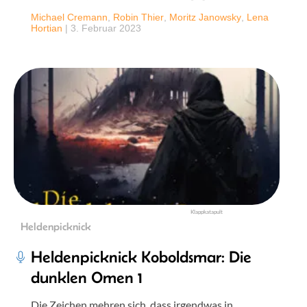
Michael Cremann
,
Robin Thier
,
Moritz Janowsky
,
Lena
Hortian
|
3. Februar 2023
Klappkatapult
Heldenpicknick
Heldenpicknick Koboldsmar: Die
dunklen Omen 1
Die Zeichen mehren sich, dass irgendwas in