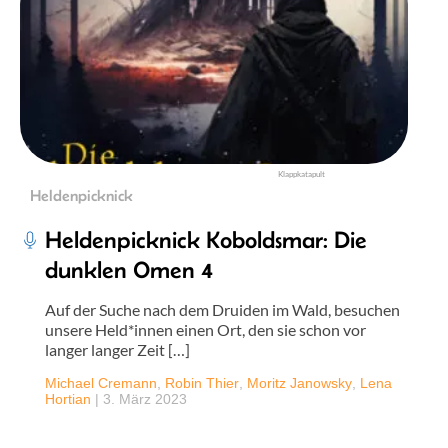
Klappkatapult
Heldenpicknick
Heldenpicknick Koboldsmar: Die
dunklen Omen 4
Auf der Suche nach dem Druiden im Wald, besuchen
unsere Held*innen einen Ort, den sie schon vor
langer langer Zeit […]
Michael Cremann
,
Robin Thier
,
Moritz Janowsky
,
Lena
Hortian
|
3. März 2023