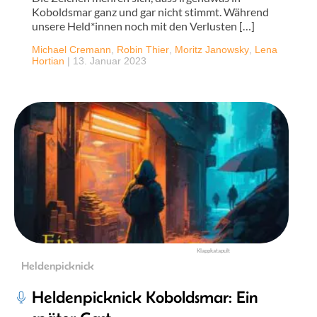
Koboldsmar ganz und gar nicht stimmt. Während
unsere Held*innen noch mit den Verlusten […]
Michael Cremann
,
Robin Thier
,
Moritz Janowsky
,
Lena
Hortian
|
13. Januar 2023
Klappkatapult
Heldenpicknick
Heldenpicknick Koboldsmar: Ein