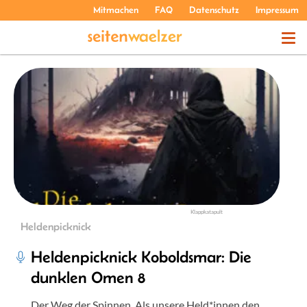
Mitmachen
FAQ
Datenschutz
Impressum
THEMEN
PODCASTS
ÜBER UNS
Klappkatapult
Heldenpicknick
Heldenpicknick Koboldsmar: Die
dunklen Omen 8
Der Weg der Spinnen. Als unsere Held*innen den