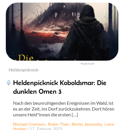
Klappkatapult
Heldenpicknick
Heldenpicknick Koboldsmar: Die
dunklen Omen 3
Nach den beunruhigenden Ereignissen im Wald, ist
es an der Zeit, ins Dorf zurückzukehren. Dort hören
unsere Held*innen die ersten […]
Michael Cremann
,
Robin Thier
,
Moritz Janowsky
,
Lena
Hortian
|
17. Februar 2023