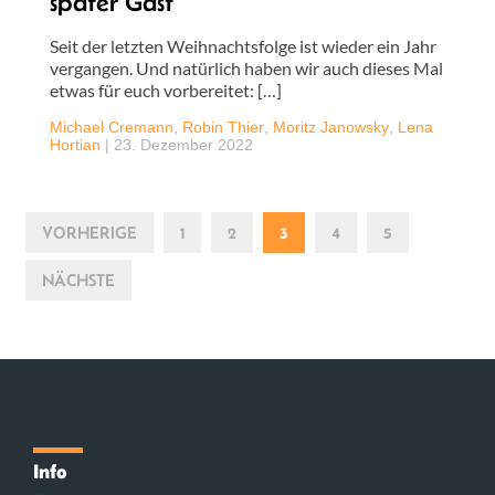
später Gast
Seit der letzten Weihnachtsfolge ist wieder ein Jahr
vergangen. Und natürlich haben wir auch dieses Mal
etwas für euch vorbereitet: […]
Michael Cremann
,
Robin Thier
,
Moritz Janowsky
,
Lena
Hortian
|
23. Dezember 2022
VORHERIGE
1
2
3
4
5
NÄCHSTE
Info