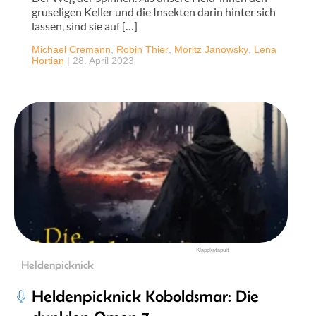
gruseligen Keller und die Insekten darin hinter sich
lassen, sind sie auf […]
Michael Cremann
,
Robin Thier
,
Moritz Janowsky
,
Lena
Hortian
|
28. April 2023
Klappkatapult
Heldenpicknick
Heldenpicknick Koboldsmar: Die