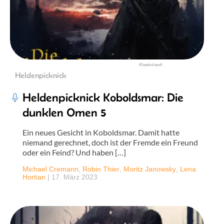
Klappkatapult
Heldenpicknick
Heldenpicknick Koboldsmar: Die
dunklen Omen 5
Ein neues Gesicht in Koboldsmar. Damit hatte
niemand gerechnet, doch ist der Fremde ein Freund
oder ein Feind? Und haben […]
Michael Cremann
,
Robin Thier
,
Moritz Janowsky
,
Lena
Hortian
|
17. März 2023