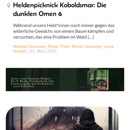
Heldenpicknick Koboldsmar: Die
dunklen Omen 6
Während unsere Held*innen noch immer gegen das
widerliche Gewächs von einem Baum kämpfen und
versuchen, das eine Problem im Wald […]
Michael Cremann
,
Robin Thier
,
Moritz Janowsky
,
Lena
Hortian
|
31. März 2023