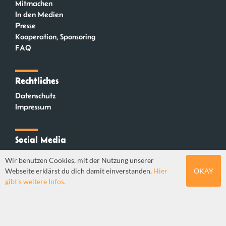
Mitmachen
In den Medien
Presse
Kooperation, Sponsoring
FAQ
Rechtliches
Datenschutz
Impressum
Social Media
Instagram
Wir benutzen Cookies, mit der Nutzung unserer
Mastodon
Webseite erklärst du dich damit einverstanden.
Hier
OKAY
YouTube
gibt's weitere Infos.
Webdesign: Sebastian Stüber & Robin Thier | Designkonzept: Tanja Steinmeyer |
© seitenwaelzer seit 2018