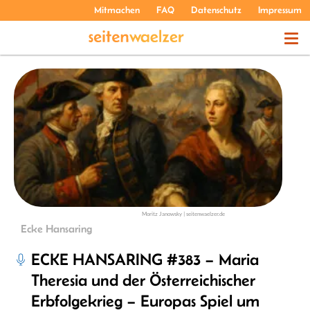
Mitmachen
FAQ
Datenschutz
Impressum
THEMEN
PODCASTS
ÜBER UNS
Moritz Janowsky | seitenwaelzer.de
Ecke Hansaring
ECKE HANSARING #383 – Maria
Theresia und der Österreichischer
Erbfolgekrieg – Europas Spiel um