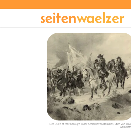
Der Duke of Marlborough in der Schlacht von Ramillies, Stich von 1890
Gemeinfr