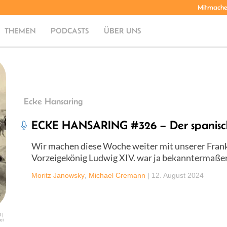
Mitmach
THEMEN
PODCASTS
ÜBER UNS
Ecke Hansaring
ECKE HANSARING #326 – Der spanisch
Wir machen diese Woche weiter mit unserer Frank
Vorzeigekönig Ludwig XIV. war ja bekanntermaßen 
Moritz Janowsky
,
Michael Cremann
|
12. August 2024
 |
ei