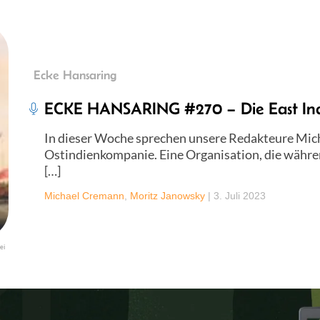
Ecke Hansaring
ECKE HANSARING #270 – Die East In
In dieser Woche sprechen unsere Redakteure Michi
Ostindienkompanie. Eine Organisation, die währe
[…]
Michael Cremann
,
Moritz Janowsky
|
3. Juli 2023
ei