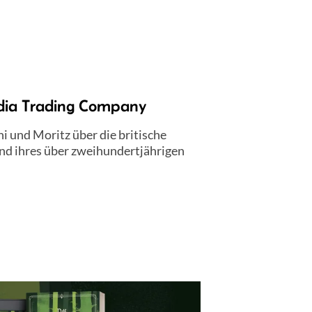
dia Trading Company
 und Moritz über die britische
nd ihres über zweihundertjährigen