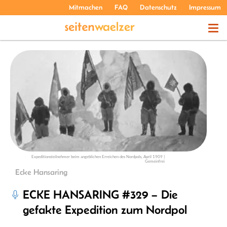
Mitmachen
FAQ
Datenschutz
Impressum
THEMEN
PODCASTS
ÜBER UNS
Expeditionsteilnehmer beim angeblichen Erreichen des Nordpols, April 1909 |
Gemeinfrei
Ecke Hansaring
ECKE HANSARING #329 – Die
gefakte Expedition zum Nordpol