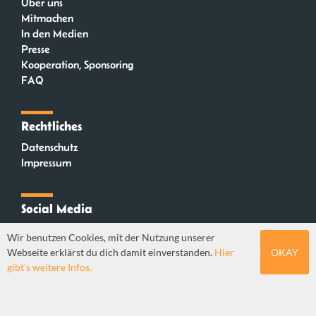
Über uns
Mitmachen
In den Medien
Presse
Kooperation, Sponsoring
FAQ
Rechtliches
Datenschutz
Impressum
Social Media
Instagram
Wir benutzen Cookies, mit der Nutzung unserer
Mastodon
Webseite erklärst du dich damit einverstanden.
Hier
OKAY
YouTube
gibt's weitere Infos.
Webdesign: Sebastian Stüber & Robin Thier | Designkonzept: Tanja Steinmeyer |
© seitenwaelzer seit 2018