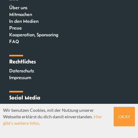
Über uns
Mitmachen
In den Medien
Presse
Kooperation, Sponsoring
FAQ
Rechtliches
Datenschutz
Impressum
Social Media
Instagram
Wir benutzen Cookies, mit der Nutzung unserer
Mastodon
Webseite erklärst du dich damit einverstanden.
Hier
OKAY
YouTube
gibt's weitere Infos.
Webdesign: Sebastian Stüber & Robin Thier | Designkonzept: Tanja Steinmeyer |
© seitenwaelzer seit 2018