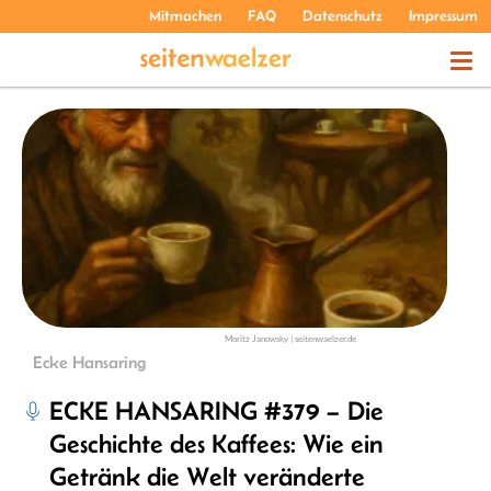
Mitmachen
FAQ
Datenschutz
Impressum
THEMEN
PODCASTS
ÜBER UNS
Moritz Janowsky | seitenwaelzer.de
Ecke Hansaring
ECKE HANSARING #379 – Die
Geschichte des Kaffees: Wie ein
Getränk die Welt veränderte