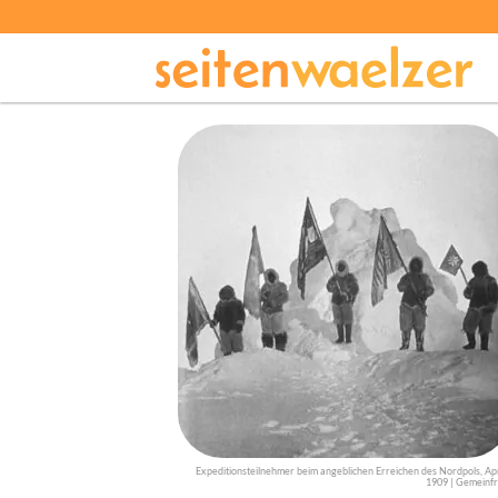
Expeditionsteilnehmer beim angeblichen Erreichen des Nordpols, Apr
1909 | Gemeinfr