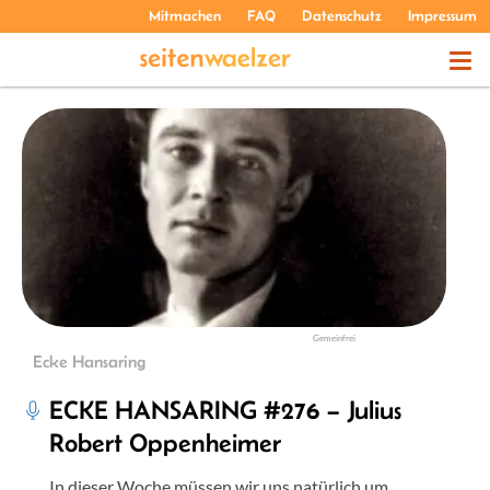
Mitmachen
FAQ
Datenschutz
Impressum
THEMEN
PODCASTS
ÜBER UNS
Gemeinfrei
Ecke Hansaring
ECKE HANSARING #276 – Julius
Robert Oppenheimer
In dieser Woche müssen wir uns natürlich um