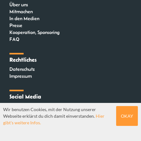
Über uns
Mitmachen
In den Medien
Presse
Kooperation, Sponsoring
FAQ
Rechtliches
Datenschutz
Impressum
Social Media
Instagram
Wir benutzen Cookies, mit der Nutzung unserer
Mastodon
Webseite erklärst du dich damit einverstanden.
Hier
OKAY
YouTube
gibt's weitere Infos.
Webdesign: Sebastian Stüber & Robin Thier | Designkonzept: Tanja Steinmeyer |
© seitenwaelzer seit 2018