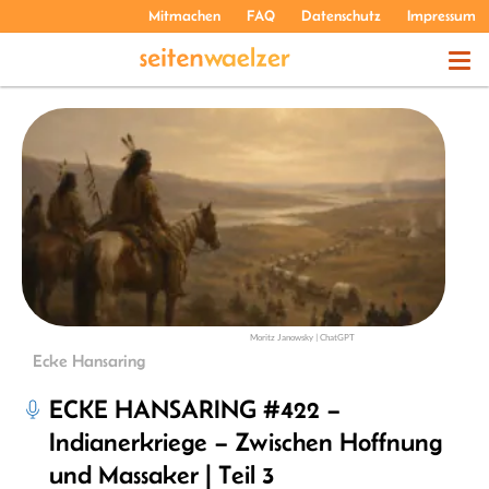
Mitmachen
FAQ
Datenschutz
Impressum
THEMEN
PODCASTS
ÜBER UNS
Moritz Janowsky | ChatGPT
Ecke Hansaring
ECKE HANSARING #422 –
Indianerkriege – Zwischen Hoffnung
und Massaker | Teil 3