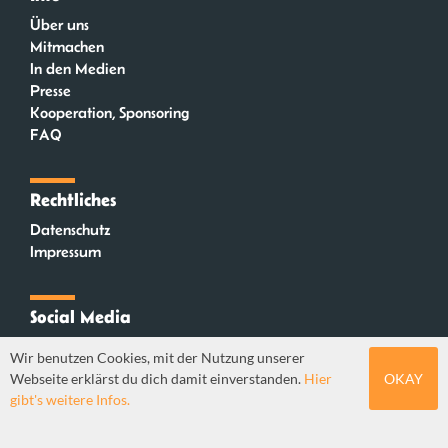
Über uns
Mitmachen
In den Medien
Presse
Kooperation, Sponsoring
FAQ
Rechtliches
Datenschutz
Impressum
Social Media
Instagram
Wir benutzen Cookies, mit der Nutzung unserer
Mastodon
Webseite erklärst du dich damit einverstanden.
Hier
OKAY
YouTube
gibt's weitere Infos.
Webdesign: Sebastian Stüber & Robin Thier | Designkonzept: Tanja Steinmeyer |
© seitenwaelzer seit 2018