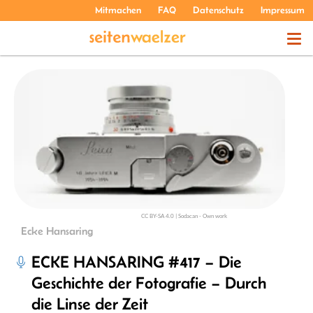
Mitmachen
FAQ
Datenschutz
Impressum
THEMEN
PODCASTS
ÜBER UNS
CC BY-SA 4.0 | Sodacan - Own work
Ecke Hansaring
ECKE HANSARING #417 – Die
Geschichte der Fotografie – Durch
die Linse der Zeit