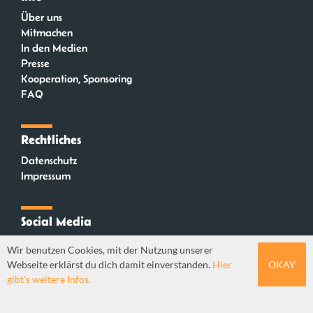
Über uns
Mitmachen
In den Medien
Presse
Kooperation, Sponsoring
FAQ
Rechtliches
Datenschutz
Impressum
Social Media
Instagram
Wir benutzen Cookies, mit der Nutzung unserer
Mastodon
Webseite erklärst du dich damit einverstanden.
Hier
OKAY
YouTube
gibt's weitere Infos.
Webdesign: Sebastian Stüber & Robin Thier | Designkonzept: Tanja Steinmeyer |
© seitenwaelzer seit 2018