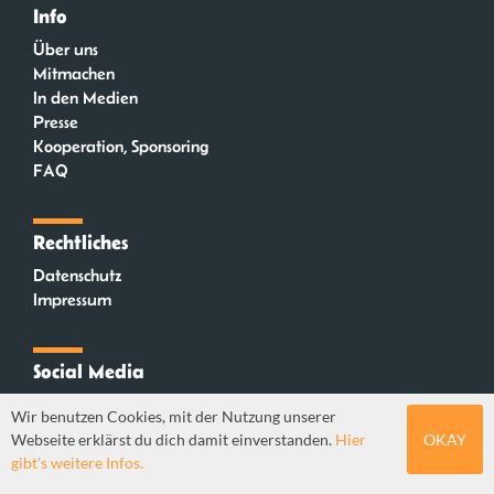
Info
Über uns
Mitmachen
In den Medien
Presse
Kooperation, Sponsoring
FAQ
Rechtliches
Datenschutz
Impressum
Social Media
Instagram
Wir benutzen Cookies, mit der Nutzung unserer
Mastodon
Webseite erklärst du dich damit einverstanden.
Hier
OKAY
YouTube
gibt's weitere Infos.
Webdesign: Sebastian Stüber & Robin Thier | Designkonzept: Tanja Steinmeyer |