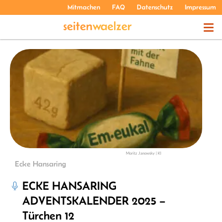
Mitmachen
FAQ
Datenschutz
Impressum
THEMEN
PODCASTS
ÜBER UNS
Moritz Janowsky | KI
Ecke Hansaring
ECKE HANSARING
ADVENTSKALENDER 2025 –
Türchen 12