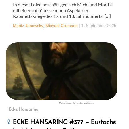
In dieser Folge beschäftigen sich Michi und Moritz
mit einem oft übersehenen Aspekt der
Kabinettskriege des 17. und 18. Jahrhunderts: […]
Moritz Janowsky
,
Michael Cremann
|
1. September 2025
Moritz Janowsky | seitenwaelzer.de
Ecke Hansaring
ECKE HANSARING #377 – Eustache