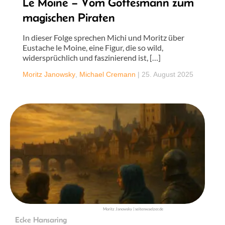
Le Moine – Vom Gottesmann zum
magischen Piraten
In dieser Folge sprechen Michi und Moritz über
Eustache le Moine, eine Figur, die so wild,
widersprüchlich und faszinierend ist, […]
Moritz Janowsky
,
Michael Cremann
|
25. August 2025
Moritz Janowsky | seitenwaelzer.de
Ecke Hansaring