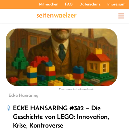
Mitmachen
FAQ
Datenschutz
Impressum
THEMEN
PODCASTS
ÜBER UNS
Moritz Janowsky | seitenwaelzer.de
Ecke Hansaring
ECKE HANSARING #382 – Die
Geschichte von LEGO: Innovation,
Krise, Kontroverse