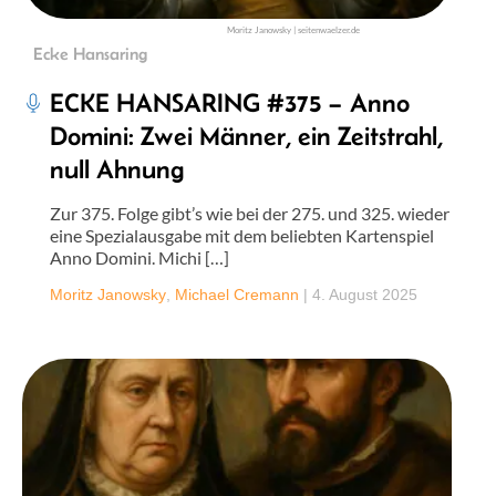
Moritz Janowsky | seitenwaelzer.de
Ecke Hansaring
ECKE HANSARING #375 – Anno
Domini: Zwei Männer, ein Zeitstrahl,
null Ahnung
Zur 375. Folge gibt’s wie bei der 275. und 325. wieder
eine Spezialausgabe mit dem beliebten Kartenspiel
Anno Domini. Michi […]
Moritz Janowsky
,
Michael Cremann
|
4. August 2025