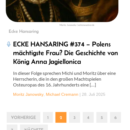
Moritz Janowsky | seitenwaelzer.de
Ecke Hansaring
ECKE HANSARING #374 – Polens
mächtigste Frau? Die Geschichte von
König Anna Jagiellonica
In dieser Folge sprechen Michi und Moritz über eine
Herrscherin, die in den großen Machtspielen
Osteuropas des 16. Jahrhunderts eine […]
Moritz Janowsky
,
Michael Cremann
|
28. Juli 2025
VORHERIGE
1
2
3
4
5
6
7
NÄCHSTE