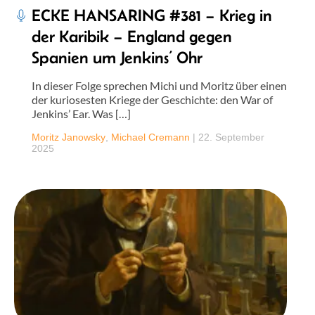
ECKE HANSARING #381 – Krieg in
der Karibik – England gegen
Spanien um Jenkins’ Ohr
In dieser Folge sprechen Michi und Moritz über einen
der kuriosesten Kriege der Geschichte: den War of
Jenkins’ Ear. Was […]
Moritz Janowsky
,
Michael Cremann
|
22. September
2025