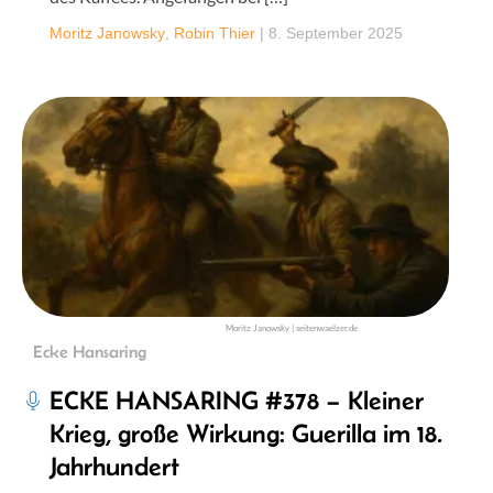
Moritz Janowsky
,
Robin Thier
|
8. September 2025
Moritz Janowsky | seitenwaelzer.de
Ecke Hansaring
ECKE HANSARING #378 – Kleiner
Krieg, große Wirkung: Guerilla im 18.
Jahrhundert