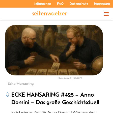
Mitmachen
FAQ
Datenschutz
Impressum
THEMEN
PODCASTS
ÜBER UNS
Moritz Janowsky | ChatGPT
Ecke Hansaring
ECKE HANSARING #425 – Anno
Domini – Das große Geschichtsduell
Es ist wieder Zeit für Anno Domini! Wie gewohnt