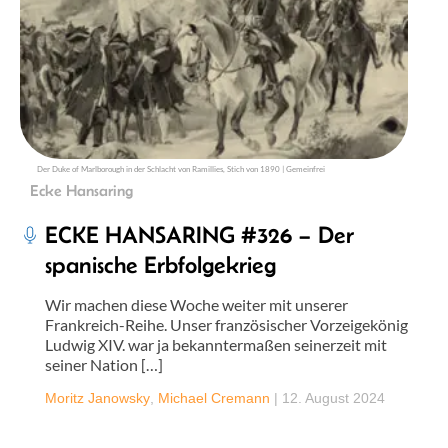
Der Duke of Marlborough in der Schlacht von Ramillies, Stich von 1890 | Gemeinfrei
Ecke Hansaring
ECKE HANSARING #326 – Der
spanische Erbfolgekrieg
Wir machen diese Woche weiter mit unserer
Frankreich-Reihe. Unser französischer Vorzeigekönig
Ludwig XIV. war ja bekanntermaßen seinerzeit mit
seiner Nation […]
Moritz Janowsky
,
Michael Cremann
|
12. August 2024