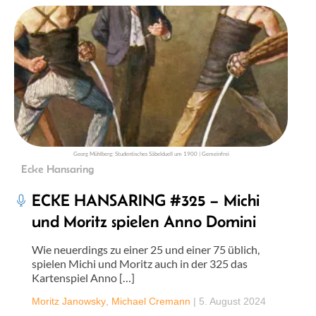
Georg Mühlberg: Studentisches Säbelduell um 1900 | Gemeinfrei
Ecke Hansaring
ECKE HANSARING #325 – Michi
und Moritz spielen Anno Domini
Wie neuerdings zu einer 25 und einer 75 üblich,
spielen Michi und Moritz auch in der 325 das
Kartenspiel Anno […]
Moritz Janowsky
,
Michael Cremann
|
5. August 2024