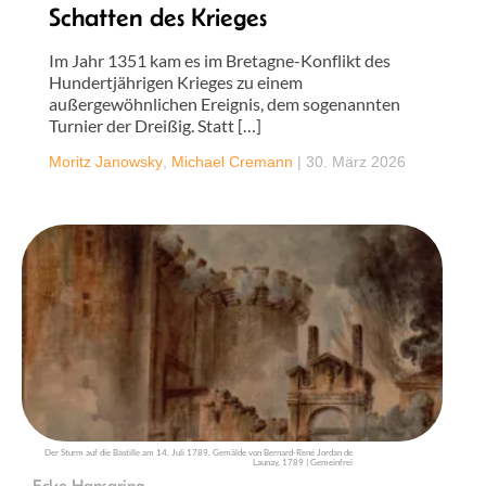
Schatten des Krieges
Im Jahr 1351 kam es im Bretagne-Konflikt des
Hundertjährigen Krieges zu einem
außergewöhnlichen Ereignis, dem sogenannten
Turnier der Dreißig. Statt […]
Moritz Janowsky
,
Michael Cremann
|
30. März 2026
Der Sturm auf die Bastille am 14. Juli 1789. Gemälde von Bernard-René Jordan de
Launay, 1789 | Gemeinfrei
Ecke Hansaring