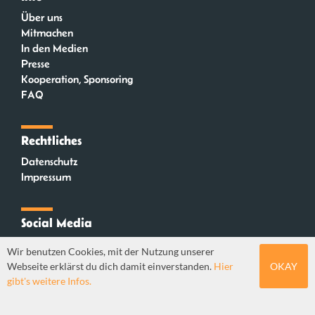
Über uns
Mitmachen
In den Medien
Presse
Kooperation, Sponsoring
FAQ
Rechtliches
Datenschutz
Impressum
Social Media
Instagram
Wir benutzen Cookies, mit der Nutzung unserer
Mastodon
Webseite erklärst du dich damit einverstanden.
Hier
OKAY
YouTube
gibt's weitere Infos.
Webdesign: Sebastian Stüber & Robin Thier | Designkonzept: Tanja Steinmeyer |
© seitenwaelzer seit 2018