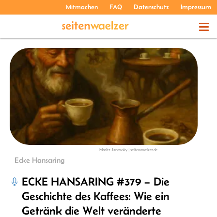
Mitmachen
FAQ
Datenschutz
Impressum
THEMEN
PODCASTS
ÜBER UNS
Moritz Janowsky | seitenwaelzer.de
Ecke Hansaring
ECKE HANSARING #379 – Die
Geschichte des Kaffees: Wie ein
Getränk die Welt veränderte