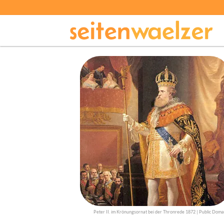
Peter II. im Krönungsornat bei der Thronrede 1872 | Public Doma