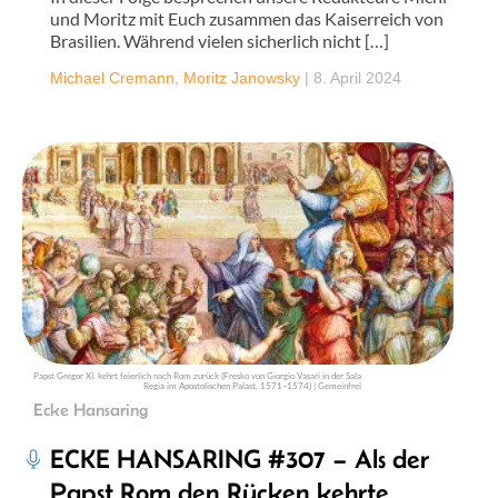
und Moritz mit Euch zusammen das Kaiserreich von
Brasilien. Während vielen sicherlich nicht […]
Michael Cremann
,
Moritz Janowsky
|
8. April 2024
Papst Gregor XI. kehrt feierlich nach Rom zurück (Fresko von Giorgio Vasari in der Sala
Regia im Apostolischen Palast, 1571–1574) | Gemeinfrei
Ecke Hansaring
ECKE HANSARING #307 – Als der
Papst Rom den Rücken kehrte