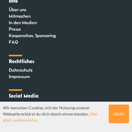
Info
Über uns
Mitmachen
In den Medien
Presse
Kooperation, Sponsoring
FAQ
Rechtliches
Datenschutz
Impressum
Social Media
Instagram
Wir benutzen Cookies, mit der Nutzung unserer
Mastodon
Webseite erklärst du dich damit einverstanden.
Hier
OKAY
YouTube
gibt's weitere Infos.
Webdesign: Sebastian Stüber & Robin Thier | Designkonzept: Tanja Steinmeyer |
© seitenwaelzer seit 2018