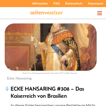
Mitmachen
FAQ
Datenschutz
Impressum
THEMEN
PODCASTS
ÜBER UNS
Peter II. im Krönungsornat bei der Thronrede 1872 | Public Domain
Ecke Hansaring
ECKE HANSARING #308 – Das
Kaiserreich von Brasilien
In dieser Folge besprechen unsere Redakteure Michi