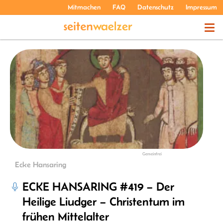
Mitmachen
FAQ
Datenschutz
Impressum
THEMEN
PODCASTS
ÜBER UNS
Gemeinfrei
Ecke Hansaring
ECKE HANSARING #419 – Der
Heilige Liudger – Christentum im
frühen Mittelalter