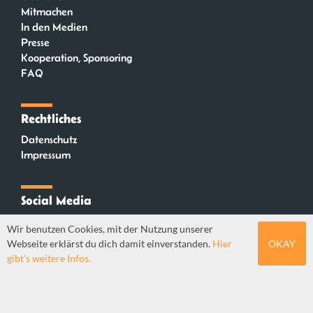
Mitmachen
In den Medien
Presse
Kooperation, Sponsoring
FAQ
Rechtliches
Datenschutz
Impressum
Social Media
Instagram
Wir benutzen Cookies, mit der Nutzung unserer
Mastodon
Webseite erklärst du dich damit einverstanden.
Hier
OKAY
YouTube
gibt's weitere Infos.
Webdesign: Sebastian Stüber & Robin Thier | Designkonzept: Tanja Steinmeyer |
© seitenwaelzer seit 2018