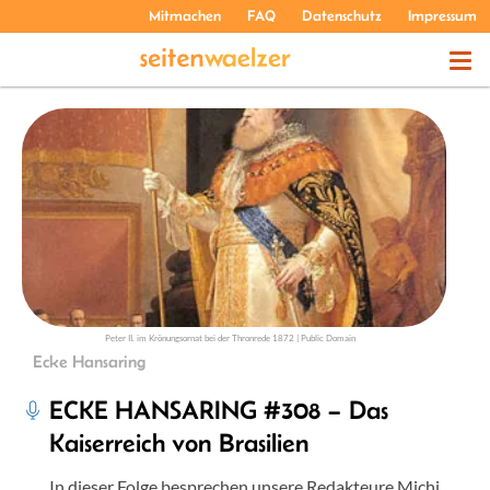
Mitmachen
FAQ
Datenschutz
Impressum
THEMEN
PODCASTS
ÜBER UNS
Peter II. im Krönungsornat bei der Thronrede 1872 | Public Domain
Ecke Hansaring
ECKE HANSARING #308 – Das
Kaiserreich von Brasilien
In dieser Folge besprechen unsere Redakteure Michi