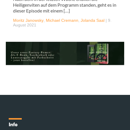
Heiligenviten auf dem Programm standen, geht es in
dieser Episode mit einem […]
Moritz Janowsky
,
Michael Cremann
,
Jolanda Saal
|
9.
August 2021
Info