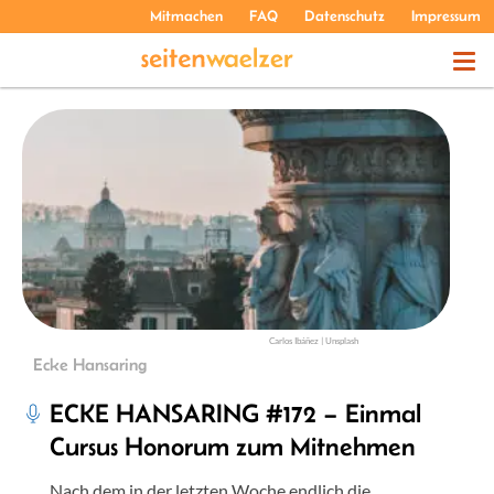
Mitmachen
FAQ
Datenschutz
Impressum
THEMEN
PODCASTS
ÜBER UNS
Carlos Ibáñez | Unsplash
Ecke Hansaring
ECKE HANSARING #172 – Einmal
Cursus Honorum zum Mitnehmen
Nach dem in der letzten Woche endlich die