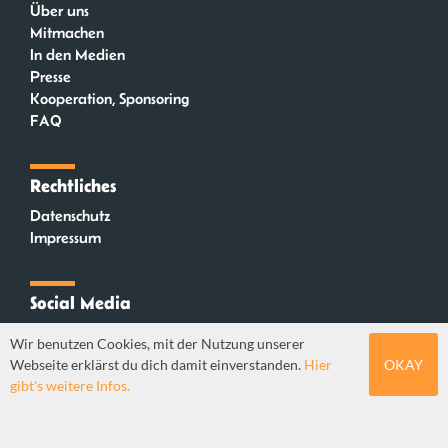
Über uns
Mitmachen
In den Medien
Presse
Kooperation, Sponsoring
FAQ
Rechtliches
Datenschutz
Impressum
Social Media
Instagram
Wir benutzen Cookies, mit der Nutzung unserer
Mastodon
Webseite erklärst du dich damit einverstanden.
Hier
OKAY
YouTube
gibt's weitere Infos.
Webdesign: Sebastian Stüber & Robin Thier | Designkonzept: Tanja Steinmeyer |
© seitenwaelzer seit 2018