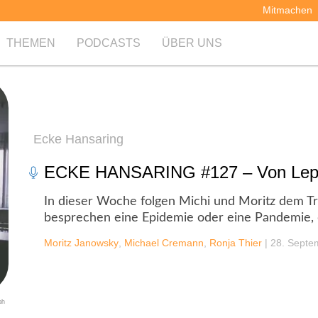
Mitmachen
THEMEN
PODCASTS
ÜBER UNS
Ecke Hansaring
ECKE HANSARING #127 – Von Lepr
In dieser Woche folgen Michi und Moritz dem T
besprechen eine Epidemie oder eine Pandemie, 
Moritz Janowsky
,
Michael Cremann
,
Ronja Thier
|
28. Septe
ah