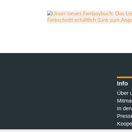
Info
Über 
Mitma
In de
Press
Koope
FAQ