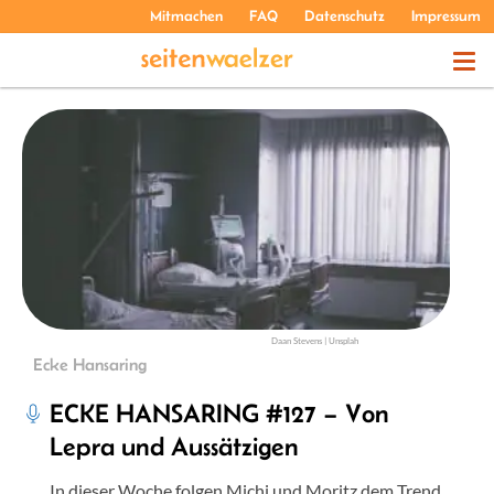
Mitmachen
FAQ
Datenschutz
Impressum
THEMEN
PODCASTS
ÜBER UNS
Daan Stevens | Unsplah
Ecke Hansaring
ECKE HANSARING #127 – Von
Lepra und Aussätzigen
In dieser Woche folgen Michi und Moritz dem Trend