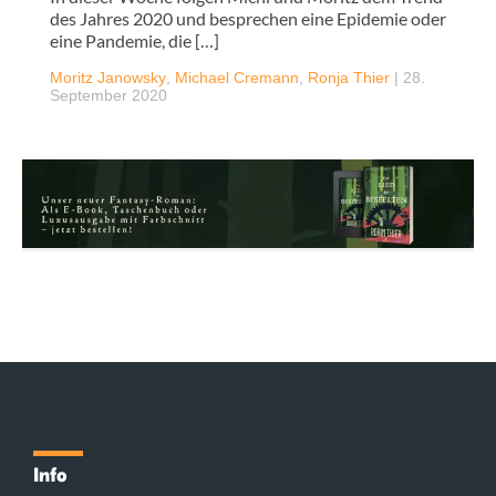
des Jahres 2020 und besprechen eine Epidemie oder
eine Pandemie, die […]
Moritz Janowsky
,
Michael Cremann
,
Ronja Thier
|
28.
September 2020
Info