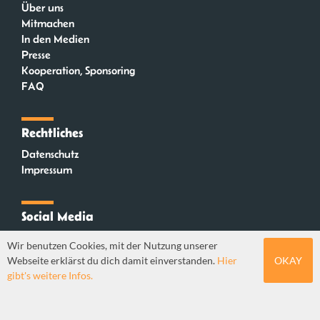
Über uns
Mitmachen
In den Medien
Presse
Kooperation, Sponsoring
FAQ
Rechtliches
Datenschutz
Impressum
Social Media
Instagram
Wir benutzen Cookies, mit der Nutzung unserer
Mastodon
Webseite erklärst du dich damit einverstanden.
Hier
OKAY
YouTube
gibt's weitere Infos.
Webdesign: Sebastian Stüber & Robin Thier | Designkonzept: Tanja Steinmeyer |
© seitenwaelzer seit 2018