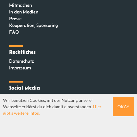
Mitmachen
In den Medien
Presse
Kooperation, Sponsoring
FAQ
Rechtliches
Datenschutz
Impressum
Social Media
Instagram
Wir benutzen Cookies, mit der Nutzung unserer
Mastodon
Webseite erklärst du dich damit einverstanden.
Hier
OKAY
YouTube
gibt's weitere Infos.
Webdesign: Sebastian Stüber & Robin Thier | Designkonzept: Tanja Steinmeyer |
© seitenwaelzer seit 2018