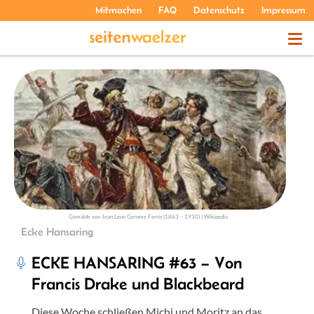
Mitmachen
FAQ
Datenschutz
Impressum
THEMEN
PODCASTS
ÜBER UNS
Gemälde von Jean Leon Gerome Ferris (1863 – 1930) | Wikipedia
Ecke Hansaring
ECKE HANSARING #63 – Von
Francis Drake und Blackbeard
Diese Woche schließen Michi und Moritz an das