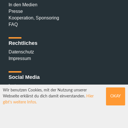
In den Medien
Presse
Kooperation, Sponsoring
FAQ
Rechtliches
Datenschutz
Impressum
Social Media
Instagram
Wir benutzen Cookies, mit der Nutzung unserer
Mastodon
Webseite erklärst du dich damit einverstanden.
Hier
OKAY
YouTube
gibt's weitere Infos.
Webdesign: Sebastian Stüber & Robin Thier | Designkonzept: Tanja
Steinmeyer | © seitenwaelzer seit 2018