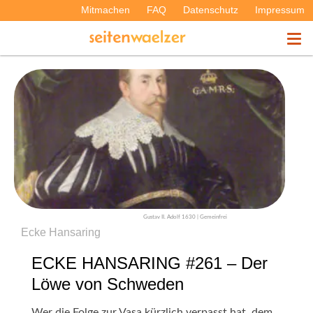
Mitmachen
FAQ
Datenschutz
Impressum
THEMEN
PODCASTS
ÜBER UNS
Gustav II. Adolf 1630 | Gemeinfrei
Ecke Hansaring
ECKE HANSARING #261 – Der
Löwe von Schweden
Wer die Folge zur Vasa kürzlich verpasst hat, dem