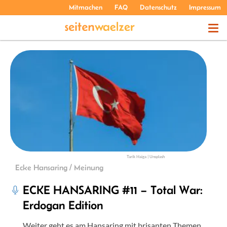
Mitmachen
FAQ
Datenschutz
Impressum
THEMEN
PODCASTS
ÜBER UNS
Tarik Haiga | Unsplash
Ecke Hansaring / Meinung
ECKE HANSARING #11 – Total War:
Erdogan Edition
Weiter geht es am Hansaring mit brisanten Themen,