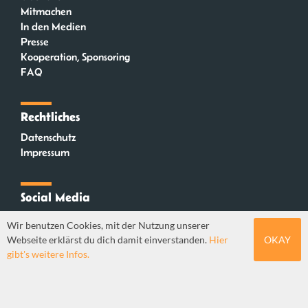
Mitmachen
In den Medien
Presse
Kooperation, Sponsoring
FAQ
Rechtliches
Datenschutz
Impressum
Social Media
Instagram
Wir benutzen Cookies, mit der Nutzung unserer
Mastodon
Webseite erklärst du dich damit einverstanden.
Hier
OKAY
YouTube
gibt's weitere Infos.
Webdesign: Sebastian Stüber & Robin Thier | Designkonzept: Tanja Steinmeyer |
© seitenwaelzer seit 2018