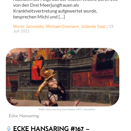
von den Drei Meerjungfrauen als
Krankheitsvertretung aufgewertet wurde,
besprechen Michi und […]
Moritz Janowsky
,
Michael Cremann
,
Jolanda Saal
|
19.
Juli 2021
Pollice Verso von Jean-Léon Gérôme 1872 | Gemeinfrei
Ecke Hansaring
ECKE HANSARING #167 –