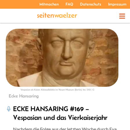
Mitmachen
FAQ
Datenschutz
Impressum
THEMEN
PODCASTS
ÜBER UNS
Vespasian als Kaiser, Kolossalbildnis im Neuen Museum (Berlin), Inv. 348 | G
Ecke Hansaring
ECKE HANSARING #169 –
Vespasian und das Vierkaiserjahr
Nachdem die Folge aus der letzten Woche durch Eva