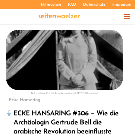
Mitmachen
FAQ
Datenschutz
Impressum
THEMEN
PODCASTS
ÜBER UNS
Bell vor ihrem Zelt bei Ausgrabungen im Irak (1909) | Gemeinfrei
Ecke Hansaring
ECKE HANSARING #306 – Wie die
Archäologin Gertrude Bell die
arabische Revolution beeinflusste