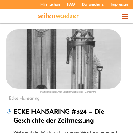
Mitmachen
FAQ
Datenschutz
Impressum
THEMEN
PODCASTS
ÜBER UNS
Präzisionspendeluhren von Sigmund Riefler | Gemeinfrei
Ecke Hansaring
ECKE HANSARING #324 – Die
Geschichte der Zeitmessung
Während der Michi sich in dieser Woche wieder auf