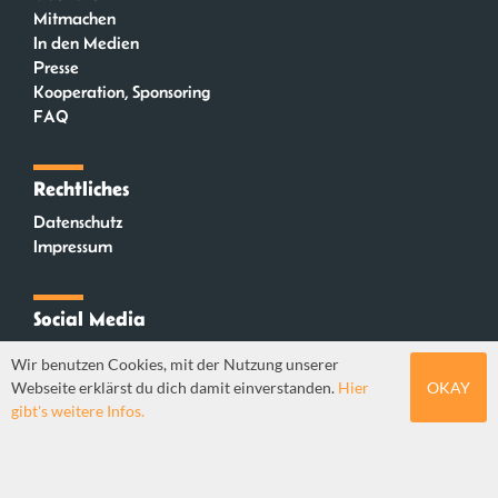
Mitmachen
In den Medien
Presse
Kooperation, Sponsoring
FAQ
Rechtliches
Datenschutz
Impressum
Social Media
Instagram
Wir benutzen Cookies, mit der Nutzung unserer
Mastodon
Webseite erklärst du dich damit einverstanden.
Hier
OKAY
YouTube
gibt's weitere Infos.
Webdesign: Sebastian Stüber & Robin Thier | Designkonzept: Tanja Steinmeyer |
© seitenwaelzer seit 2018