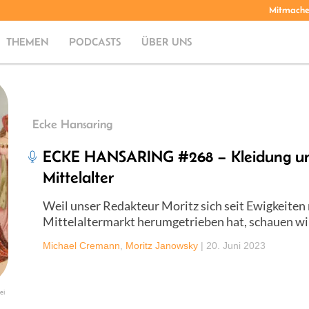
Mitmach
THEMEN
PODCASTS
ÜBER UNS
Ecke Hansaring
ECKE HANSARING #268 – Kleidung un
Mittelalter
Weil unser Redakteur Moritz sich seit Ewigkeiten
Mittelaltermarkt herumgetrieben hat, schauen wir
Michael Cremann
,
Moritz Janowsky
|
20. Juni 2023
ei