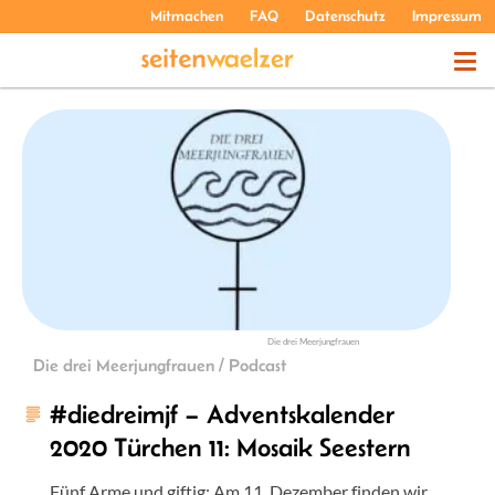
Mitmachen
FAQ
Datenschutz
Impressum
THEMEN
PODCASTS
ÜBER UNS
Die drei Meerjungfrauen
Die drei Meerjungfrauen / Podcast
#diedreimjf – Adventskalender
2020 Türchen 11: Mosaik Seestern
Fünf Arme und giftig: Am 11. Dezember finden wir