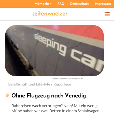
Mitmachen
FAQ
Datenschutz
Impressum
THEMEN
PODCASTS
ÜBER UNS
Michael Cremann | seitenwaelzer.de
Gesellschaft und Lifestyle / Reportage
Ohne Flugzeug nach Venedig
Bahnreisen wach verbringen? Nein! Mit ein wenig
Mühe haben wir zwei Betten in einem Schlafwagen