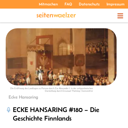
Mitmachen
FAQ
Datenschutz
Impressum
THEMEN
PODCASTS
ÜBER UNS
Die Eröffnung des Landtages zu Porvoo durch Zar Alexander I. in der zeitgenössischen
Darstellung durch Emanuel Thelning | Gemeinfrei
Ecke Hansaring
ECKE HANSARING #180 – Die
Geschichte Finnlands