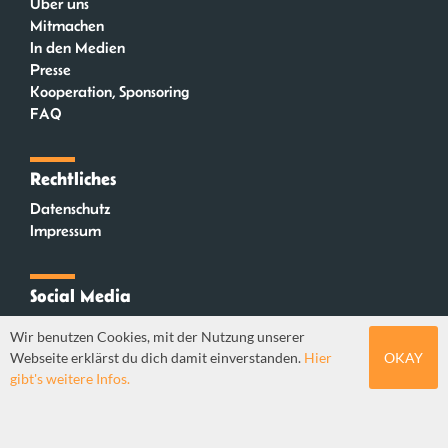
Über uns
Mitmachen
In den Medien
Presse
Kooperation, Sponsoring
FAQ
Rechtliches
Datenschutz
Impressum
Social Media
Instagram
Wir benutzen Cookies, mit der Nutzung unserer
Mastodon
Webseite erklärst du dich damit einverstanden.
Hier
OKAY
YouTube
gibt's weitere Infos.
Webdesign: Sebastian Stüber & Robin Thier | Designkonzept: Tanja Steinmeyer |
© seitenwaelzer seit 2018