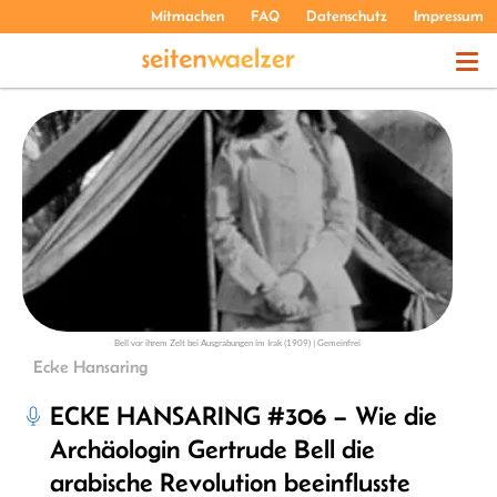
Mitmachen
FAQ
Datenschutz
Impressum
THEMEN
PODCASTS
ÜBER UNS
Bell vor ihrem Zelt bei Ausgrabungen im Irak (1909) | Gemeinfrei
Ecke Hansaring
ECKE HANSARING #306 – Wie die
Archäologin Gertrude Bell die
arabische Revolution beeinflusste