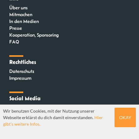
Über uns
Mitmachen
In den Medien
Presse
Kooperation, Sponsoring
FAQ
Rechtliches
Datenschutz
Impressum
Social Media
Instagram
Wir benutzen Cookies, mit der Nutzung unserer
Mastodon
Webseite erklärst du dich damit einverstanden.
Hier
OKAY
YouTube
gibt's weitere Infos.
Webdesign: Sebastian Stüber & Robin Thier | Designkonzept: Tanja Steinmeyer |
© seitenwaelzer seit 2018