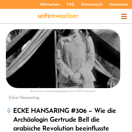
Mitmachen
FAQ
Datenschutz
Impressum
THEMEN
PODCASTS
ÜBER UNS
Bell vor ihrem Zelt bei Ausgrabungen im Irak (1909) | Gemeinfrei
Ecke Hansaring
ECKE HANSARING #306 – Wie die
Archäologin Gertrude Bell die
arabische Revolution beeinflusste