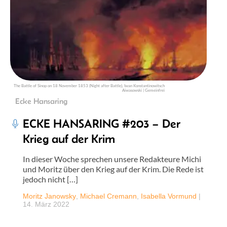
The Battle of Sinop on 18 November 1853 (Night after Battle), Iwan Konstantinowitsch
Aiwasowski | Gemeinfrei
Ecke Hansaring
ECKE HANSARING #203 – Der
Krieg auf der Krim
In dieser Woche sprechen unsere Redakteure Michi
und Moritz über den Krieg auf der Krim. Die Rede ist
jedoch nicht […]
Moritz Janowsky
,
Michael Cremann
,
Isabella Vormund
|
14. März 2022