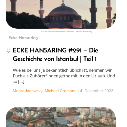
Sultan-Ahmed-Moschee in Istanbul | Moritz Janowsky
Ecke Hansaring
ECKE HANSARING #291 – Die
Geschichte von Istanbul | Teil 1
Wie es bei uns ja bekanntlich üblich ist, nehmen wir
Euch als Zuhörer*innen gerne mit in den Urlaub. Und
so […]
Moritz Janowsky
,
Michael Cremann
|
4. Dezember 2023