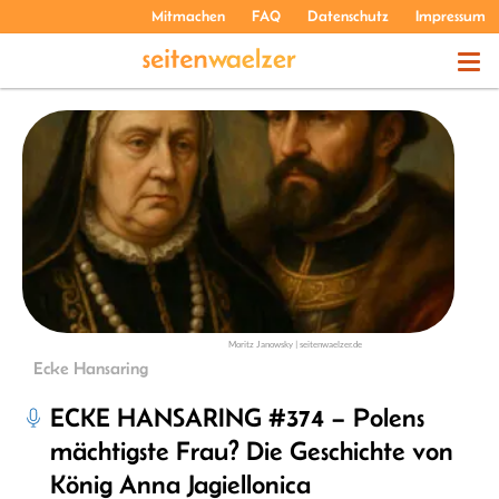
Mitmachen
FAQ
Datenschutz
Impressum
THEMEN
PODCASTS
ÜBER UNS
Moritz Janowsky | seitenwaelzer.de
Ecke Hansaring
ECKE HANSARING #374 – Polens
mächtigste Frau? Die Geschichte von
König Anna Jagiellonica