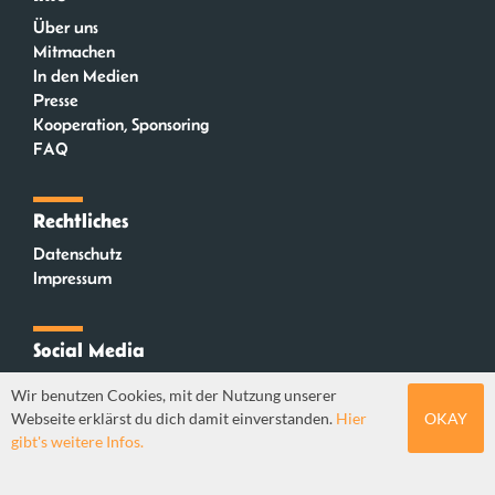
Über uns
Mitmachen
In den Medien
Presse
Kooperation, Sponsoring
FAQ
Rechtliches
Datenschutz
Impressum
Social Media
Instagram
Wir benutzen Cookies, mit der Nutzung unserer
Mastodon
Webseite erklärst du dich damit einverstanden.
Hier
OKAY
YouTube
gibt's weitere Infos.
Webdesign: Sebastian Stüber & Robin Thier | Designkonzept: Tanja Steinmeyer |
© seitenwaelzer seit 2018