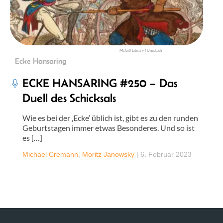
McGill Library | Unsplash
Ecke Hansaring
ECKE HANSARING #250 – Das
Duell des Schicksals
Wie es bei der ‚Ecke‘ üblich ist, gibt es zu den runden
Geburtstagen immer etwas Besonderes. Und so ist
es […]
Michael Cremann
,
Moritz Janowsky
|
6. Februar 2023