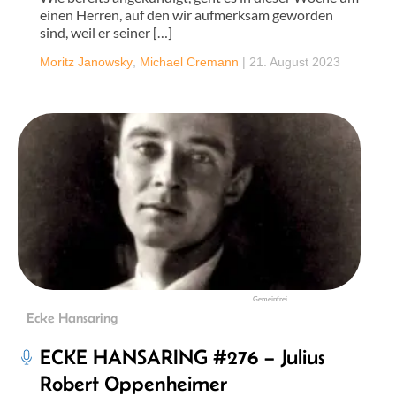
einen Herren, auf den wir aufmerksam geworden
sind, weil er seiner […]
Moritz Janowsky
,
Michael Cremann
|
21. August 2023
Gemeinfrei
Ecke Hansaring
ECKE HANSARING #276 – Julius
Robert Oppenheimer