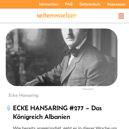
Mitmachen
FAQ
Datenschutz
Impressum
THEMEN
PODCASTS
ÜBER UNS
Gemeinfrei
Ecke Hansaring
ECKE HANSARING #277 – Das
Königreich Albanien
Wie bereits angekündigt, geht es in dieser Woche um