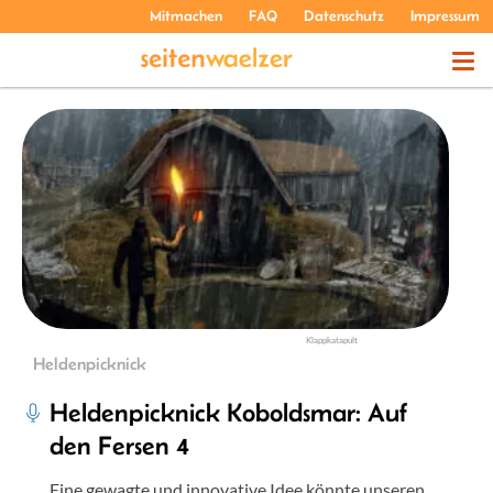
Mitmachen
FAQ
Datenschutz
Impressum
THEMEN
PODCASTS
ÜBER UNS
Klappkatapult
Heldenpicknick
Heldenpicknick Koboldsmar: Auf
den Fersen 4
Eine gewagte und innovative Idee könnte unseren