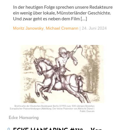
In der heutigen Folge sprechen unsere Redakteure
ein wenig über lokale, Münsterländer Geschichte.
Und zwar geht es neben dem Film […]
Moritz Janowsky
,
Michael Cremann
|
24. Juni 2024
Briefmarke der Deutschen Bundespost Berlin (1990) zum 500-jährigen Bestehen
Europäischer Postverbindungen (Abbildung: Der kleine Postreiter von Albrecht Dürer) |
Public Domain
Ecke Hansaring