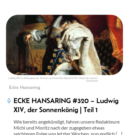
Ludwig XIV. im Krönungsornat, Porträt von Hyacinthe Rigaud (1701; Musée du Louvre) |
Gemeinfrei
Ecke Hansaring
ECKE HANSARING #320 – Ludwig
XIV, der Sonnenkönig | Teil 1
Wie bereits angekündigt, fahren unsere Redakteure
Michi und Moritz nach der zugegeben etwas
seichteren Folge von letzter Wochen, nun endlich […]