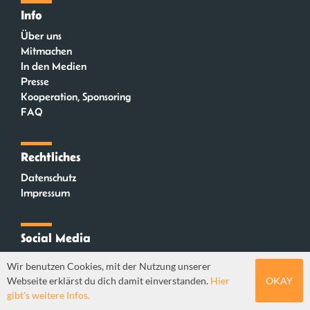
Info
Über uns
Mitmachen
In den Medien
Presse
Kooperation, Sponsoring
FAQ
Rechtliches
Datenschutz
Impressum
Social Media
Instagram
Wir benutzen Cookies, mit der Nutzung unserer
Mastodon
Webseite erklärst du dich damit einverstanden.
Hier
OKAY
YouTube
gibt's weitere Infos.
Webdesign: Sebastian Stüber & Robin Thier | Designkonzept: Tanja Steinmeyer |