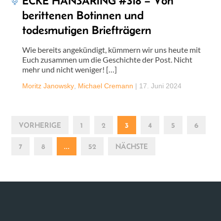
ECKE HANSARING #318 – Von
berittenen Botinnen und
todesmutigen Briefträgern
Wie bereits angekündigt, kümmern wir uns heute mit
Euch zusammen um die Geschichte der Post. Nicht
mehr und nicht weniger! […]
Moritz Janowsky
,
Michael Cremann
|
17. Juni 2024
VORHERIGE
1
2
3
4
5
6
7
8
…
52
NÄCHSTE