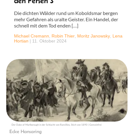
den Fersen 3
Die dichten Wälder rund um Koboldsmar bergen
mehr Gefahren als uralte Geister. Ein Handel, der
schnell mit dem Tod enden […]
Michael Cremann
,
Robin Thier
,
Moritz Janowsky
,
Lena
Hortian
|
11. Oktober 2024
Der Duke of Marlborough in der Schlacht von Ramillies, Stich von 1890 | Gemeinfrei
Ecke Hansaring