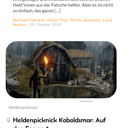
Held*innen aus der Patsche helfen. Aber es ist nicht
so einfach, das ganze […]
Michael Cremann
,
Robin Thier
,
Moritz Janowsky
,
Lena
Hortian
|
25. Oktober 2024
Klappkatapult
Heldenpicknick
Heldenpicknick Koboldsmar: Auf