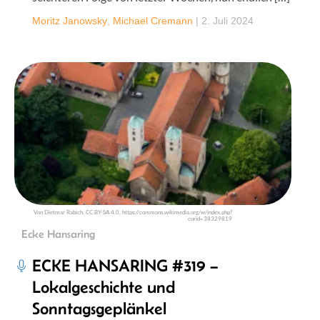
Moritz Janowsky
,
Michael Cremann
|
2. Juli 2024
Von Dietmar Rabich, CC BY-SA 4.0, https://commons.wikimedia.org/w/index.php?
curid=38329819
Ecke Hansaring
ECKE HANSARING #319 –
Lokalgeschichte und
Sonntagsgeplänkel