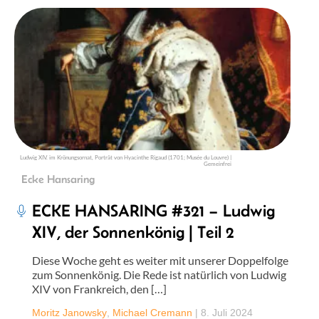
Ludwig XIV. im Krönungsornat, Porträt von Hyacinthe Rigaud (1701; Musée du Louvre) |
Gemeinfrei
Ecke Hansaring
ECKE HANSARING #321 – Ludwig
XIV, der Sonnenkönig | Teil 2
Diese Woche geht es weiter mit unserer Doppelfolge
zum Sonnenkönig. Die Rede ist natürlich von Ludwig
XIV von Frankreich, den […]
Moritz Janowsky
,
Michael Cremann
|
8. Juli 2024