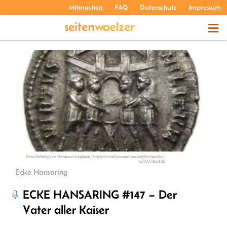
Mitmachen
FAQ
Datenschutz
Impressum
THEMEN
PODCASTS
ÜBER UNS
Gesa Nehring und Hermann Junghans | https://creativecommons.org/licenses/by-
sa/3.0/deed.de
Ecke Hansaring
ECKE HANSARING #147 – Der
Vater aller Kaiser