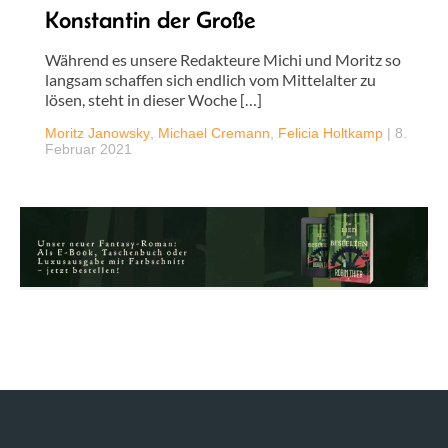
Konstantin der Große
Während es unsere Redakteure Michi und Moritz so
langsam schaffen sich endlich vom Mittelalter zu
lösen, steht in dieser Woche […]
Moritz Janowsky
,
Michael Cremann
,
Felicia Holtkamp
|
8.
Februar 2021