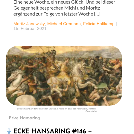
Eine neue Woche, ein neues Glück! Und bei dieser
Gelegenheit besprechen Michi und Moritz
ergänzend zur Folge von letzter Woche […]
Moritz Janowsky
,
Michael Cremann
,
Felicia Holtkamp
|
15. Februar 2021
Die Schlacht an der Milvischen Brücke, Fresko im Saal des Konstantin, Raffael |
Gemeinfrei
Ecke Hansaring
ECKE HANSARING #146 –